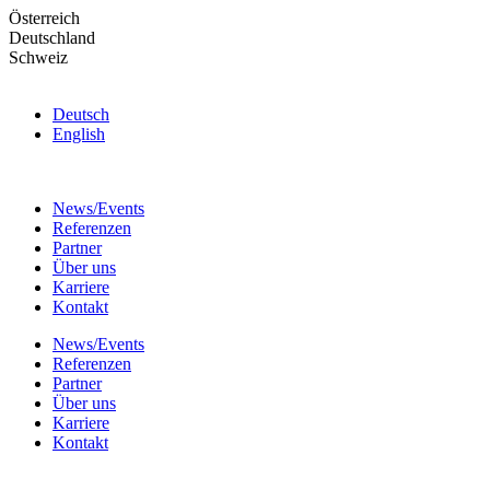
Skip
Österreich
to
Deutschland
the
Schweiz
content
Deutsch
English
News/Events
Referenzen
Partner
Über uns
Karriere
Kontakt
News/Events
Referenzen
Partner
Über uns
Karriere
Kontakt