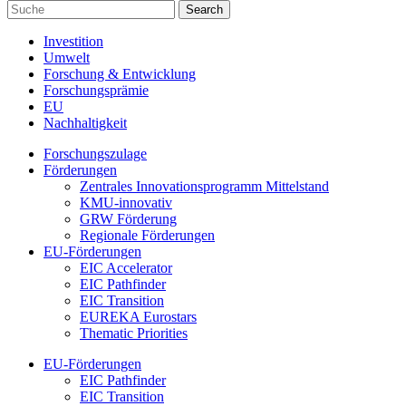
Investition
Umwelt
Forschung & Entwicklung
Forschungsprämie
EU
Nachhaltigkeit
Forschungszulage
Förderungen
Zentrales Innovationsprogramm Mittelstand
KMU-innovativ
GRW Förderung
Regionale Förderungen
EU-Förderungen
EIC Accelerator
EIC Pathfinder
EIC Transition
EUREKA Eurostars
Thematic Priorities
EU-Förderungen
EIC Pathfinder
EIC Transition