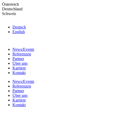
Skip
Österreich
to
Deutschland
the
Schweiz
content
Deutsch
English
News/Events
Referenzen
Partner
Über uns
Karriere
Kontakt
News/Events
Referenzen
Partner
Über uns
Karriere
Kontakt