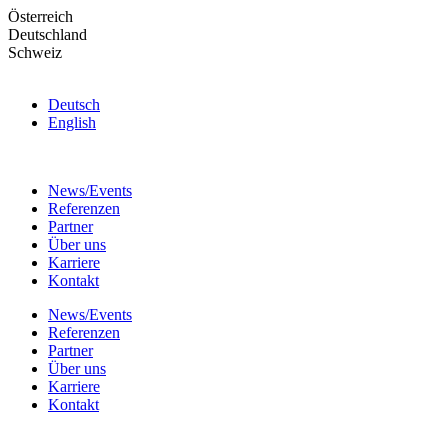
Skip
Österreich
to
Deutschland
the
Schweiz
content
Deutsch
English
News/Events
Referenzen
Partner
Über uns
Karriere
Kontakt
News/Events
Referenzen
Partner
Über uns
Karriere
Kontakt