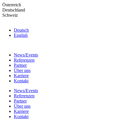
Skip
Österreich
to
Deutschland
the
Schweiz
content
Deutsch
English
News/Events
Referenzen
Partner
Über uns
Karriere
Kontakt
News/Events
Referenzen
Partner
Über uns
Karriere
Kontakt