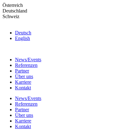
Skip
Österreich
to
Deutschland
the
Schweiz
content
Deutsch
English
News/Events
Referenzen
Partner
Über uns
Karriere
Kontakt
News/Events
Referenzen
Partner
Über uns
Karriere
Kontakt