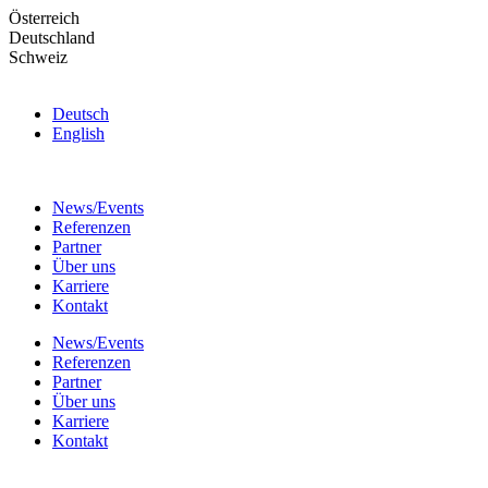
Skip
Österreich
to
Deutschland
the
Schweiz
content
Deutsch
English
News/Events
Referenzen
Partner
Über uns
Karriere
Kontakt
News/Events
Referenzen
Partner
Über uns
Karriere
Kontakt