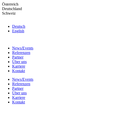
Skip
Österreich
to
Deutschland
the
Schweiz
content
Deutsch
English
News/Events
Referenzen
Partner
Über uns
Karriere
Kontakt
News/Events
Referenzen
Partner
Über uns
Karriere
Kontakt