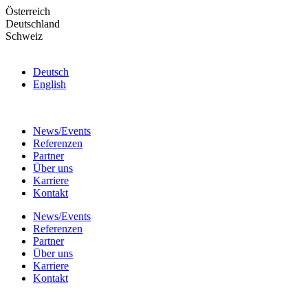
Skip
Österreich
to
Deutschland
the
Schweiz
content
Deutsch
English
News/Events
Referenzen
Partner
Über uns
Karriere
Kontakt
News/Events
Referenzen
Partner
Über uns
Karriere
Kontakt