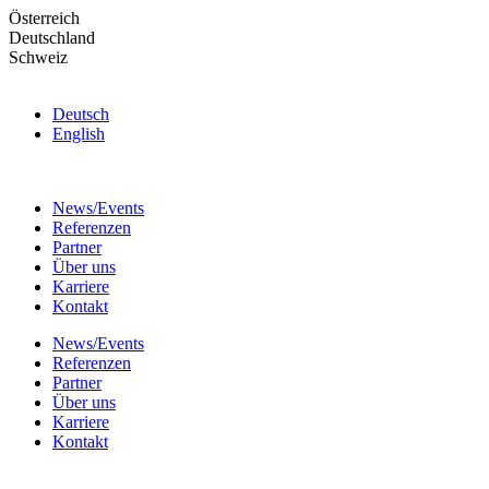
Skip
Österreich
to
Deutschland
the
Schweiz
content
Deutsch
English
News/Events
Referenzen
Partner
Über uns
Karriere
Kontakt
News/Events
Referenzen
Partner
Über uns
Karriere
Kontakt