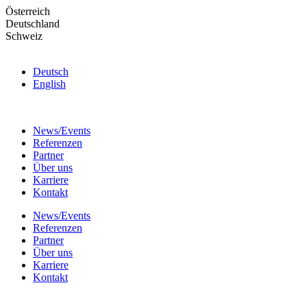
Skip
Österreich
to
Deutschland
the
Schweiz
content
Deutsch
English
News/Events
Referenzen
Partner
Über uns
Karriere
Kontakt
News/Events
Referenzen
Partner
Über uns
Karriere
Kontakt