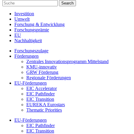
Investition
Umwelt
Forschung & Entwicklung
Forschungsprämie
EU
Nachhaltigkeit
Forschungszulage
Förderungen
Zentrales Innovationsprogramm Mittelstand
KMU-innovativ
GRW Förderung
Regionale Förderungen
EU-Förderungen
EIC Accelerator
EIC Pathfinder
EIC Transition
EUREKA Eurostars
Thematic Priorities
EU-Förderungen
EIC Pathfinder
EIC Transition