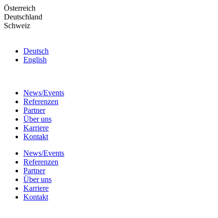
Skip
Österreich
to
Deutschland
the
Schweiz
content
Deutsch
English
News/Events
Referenzen
Partner
Über uns
Karriere
Kontakt
News/Events
Referenzen
Partner
Über uns
Karriere
Kontakt